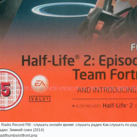
 Radio Record FM - слушать онлайн время. слушать радио Как слушать по радио 
адио: Зимний союз (2014)