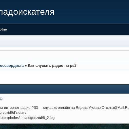
 кладоискателя
ойти
оссвордиста
»
Как слушать радио на ps3
52
 на интернет радио PS3 — слушать онлайн на Яндекс.Музыке Ответы@Mail.Ru:
ettyid6d’s diary