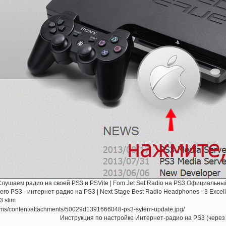
e Cлушаем радио на своей PS3 и PSVite | Fom Jet Set Radio на PS3 Официальный
ro PS3 - интернет радио на PS3 | Next Stage Best Radio Headphones - 3 Excel
3 slim
Инструкция по настройке Интернет-радио на PS3 (через O