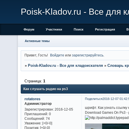
Poisk-Kladov.ru - Все для
Форум
Участники
Поиск
Регистрация
В
Активные темы
Привет, Гость!
Войдите
или
зарегистрируйтесь
.
»
Poisk-Kladov.ru - Все для кладоискателя
»
Словарь кр
Страница:
1
Как слушать радио на ps3
rotatores
Поделиться
2016-12-07 01:42:
Администратор
шрифт. Как узнать ссылку
Зарегистрирован
: 2016-12-05
Download Games On Ps3 - pr
Приглашений:
0
Сообщений:
74
Уважение:
[+0/-0]
Позитив:
[+0/-0]