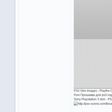
PS3 Slim Images - Playfir
Fom Прошивка для ps3 roge
Sony Playstation 3 slim - PS