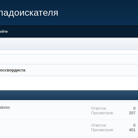
 кладоискателя
ойти
оссвордиста
atores
0
207
0
401