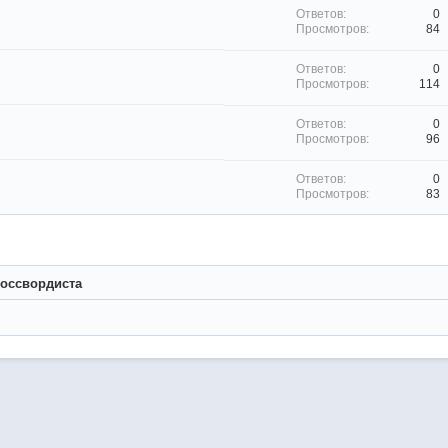
0
84
0
114
0
96
0
83
оссвордиста