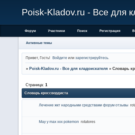
Poisk-Kladov.ru - Все для
Форум
Участники
Поиск
Регистрация
В
Активные темы
Привет, Гость!
Войдите
или
зарегистрируйтесь
.
»
Poisk-Kladov.ru - Все для кладоискателя
»
Словарь кр
Страница:
1
Словарь кроссвордиста
Лечение жкт народными средствами форум отзывы
rot
May y max xxx pokemon
rotatores