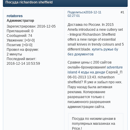
Посуда richardson sheffield
Поделиться
2016-12-11
1
rotatores
02:27:01
Администратор
Доставка по России. In 2015
Зарегистрирован
: 2016-12-05
Amefa introduced a new cutlery set
Приглашений:
0
- Integral Richardson Sheffield
Сообщений:
74
offers a new range of essential
Уважение:
[+0/-0]
small knives in trendy colours and 5
Позитив:
[+0/-0]
different blade.
купить ружье бу
Провел на форуме:
без документов
2 минуты
Последний визит:
Сравни цены с 200 сайтов
2016-12-14 10:53:59
онлайн-бронирования!
adventure
island 4 коды на денди
Сергей_П
06-01-2013 13:43. richardson
sheffield? Я уже и забыл про них.
Пару назад была активная
реклама. Копирование
разрешается только с
письменного разрешения
администрации сайта.
Посуда по низким ценам в
популярных магазинах на
Price.!