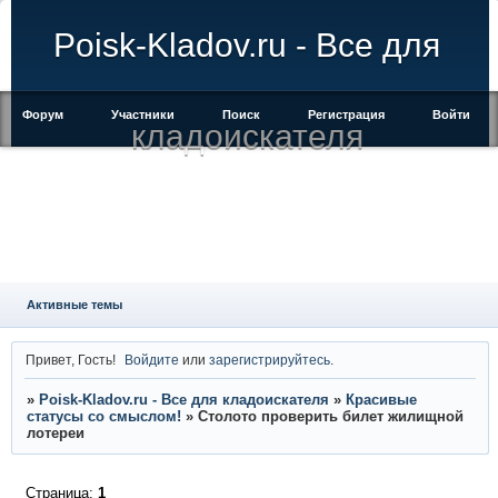
Poisk-Kladov.ru - Все для
Форум
Участники
Поиск
Регистрация
Войти
кладоискателя
Активные темы
Привет, Гость!
Войдите
или
зарегистрируйтесь
.
»
Poisk-Kladov.ru - Все для кладоискателя
»
Красивые
статусы со смыслом!
»
Столото проверить билет жилищной
лотереи
Страница:
1