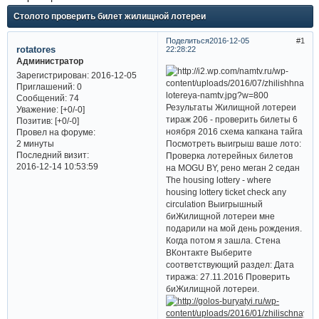
Столото проверить билет жилищной лотереи
Поделиться
2016-12-05
1
rotatores
22:28:22
Администратор
Зарегистрирован
: 2016-12-05
Приглашений:
0
Сообщений:
74
Результаты Жилищной лотереи
Уважение:
[+0/-0]
тираж 206 - проверить билеты 6
Позитив:
[+0/-0]
ноября 2016 схема капкана тайга
Провел на форуме:
Посмотреть выигрыш ваше лото:
2 минуты
Последний визит:
Проверка лотерейных билетов
2016-12-14 10:53:59
на MOGU BY, рено меган 2 седан
The housing lottery - where
housing lottery ticket check any
circulation Выигрышный
биЖилищной лотереи мне
подарили на мой день рождения.
Когда потом я зашла. Стена
ВКонтакте Выберите
соответствующий раздел: Дата
тиража: 27.11.2016 Проверить
биЖилищной лотереи.