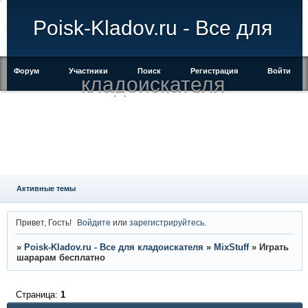
Poisk-Kladov.ru - Все для
Форум
Участники
Поиск
Регистрация
Войти
кладоискателя
Активные темы
Привет, Гость!
Войдите
или
зарегистрируйтесь
.
»
Poisk-Kladov.ru - Все для кладоискателя
»
MixStuff
»
Играть
шарарам бесплатно
Страница:
1