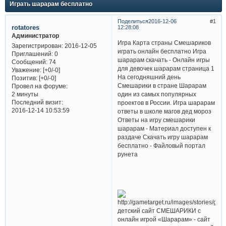
Играть шарарам бесплатно
Поделиться
2016-12-06
1
rotatores
12:28:08
Администратор
Игра Карта страны Смешариков
Зарегистрирован
: 2016-12-05
играть онлайн бесплатно Игра
Приглашений:
0
шарарам скачать - Онлайн игры
Сообщений:
74
для девочек шарарам страница 1
Уважение:
[+0/-0]
На сегодняшний день
Позитив:
[+0/-0]
Смешарики в стране Шарарам
Провел на форуме:
один из самых популярных
2 минуты
Последний визит:
проектов в России. Игра шарарам
2016-12-14 10:53:59
ответы в школе магов дед мороз
Ответы на игру смешарики
шарарам - Материал доступен к
раздаче Скачать игру шарарам
бесплатно - Файловый портал
рунета
детский сайт СМЕШАРИКИ с
онлайн игрой «Шарарам» - cайт