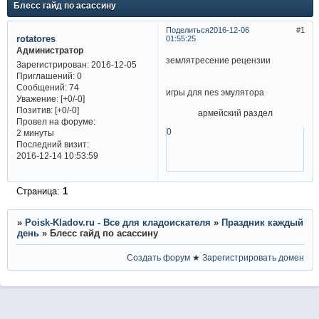
Блесс гайд по асассину
Поделиться
2016-12-06
1
rotatores
01:55:25
Администратор
землятресение рецензии
Зарегистрирован
: 2016-12-05
Приглашений:
0
Сообщений:
74
игры для nes эмулятора
Уважение:
[+0/-0]
Позитив:
[+0/-0]
армейский раздел
Провел на форуме:
0
2 минуты
Последний визит:
2016-12-14 10:53:59
Страница:
1
»
Poisk-Kladov.ru - Все для кладоискателя
»
Праздник каждый
день
»
Блесс гайд по асассину
Создать форум
★
Зарегистрировать домен