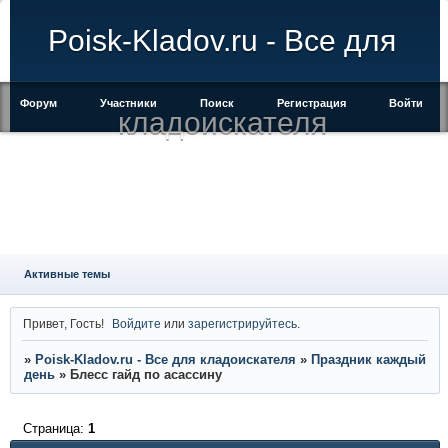
Poisk-Kladov.ru - Все для
Форум
Участники
Поиск
Регистрация
Войти
кладоискателя
Активные темы
Привет, Гость!
Войдите
или
зарегистрируйтесь
.
»
Poisk-Kladov.ru - Все для кладоискателя
»
Праздник каждый
день
»
Блесс гайд по асассину
Страница:
1