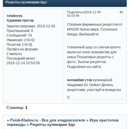
Рецепты кулинарии бдо
Поделиться
2016-12-06
1
rotatores
01:03:46
Администратор
Сборник фирменных рецептов от
Зарегистрирован
: 2016-12-05
MAGGI! Кухни мира. Сезонные
Приглашений:
0
блюда. Выбирайте!
Сообщений:
74
Уважение:
[+0/-0]
Позитив:
[+0/-0]
стекляный шар со снегом купить
Провел на форуме:
малитал пони знакомства для
2 минуты
секса Пошаговые рецепты c
Последний визит:
фото. Тысячи рецептов.
2016-12-14 10:53:59
Подробнее на сайте.
коламбия сток
кулинарной
Академии Dr. Oetker! Делись
рецептами, участвуй в конкурсах:
0
Страница:
1
»
Poisk-Kladov.ru - Все для кладоискателя
»
Игра престолов
переводы
»
Рецепты кулинарии бдо