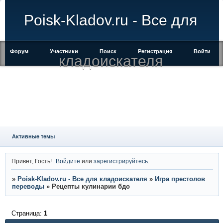
Poisk-Kladov.ru - Все для
Форум
Участники
Поиск
Регистрация
Войти
кладоискателя
Активные темы
Привет, Гость!
Войдите
или
зарегистрируйтесь
.
»
Poisk-Kladov.ru - Все для кладоискателя
»
Игра престолов
переводы
»
Рецепты кулинарии бдо
Страница:
1