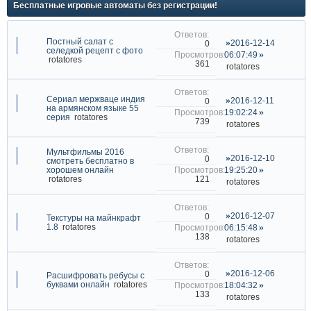
Бесплатные игровые автоматы без регистрации!
Постный салат с
2016-12-14
0
селедкой рецепт с фото
06:07:49
rotatores
361
rotatores
Сериал мержваце индия
2016-12-11
0
на армянском языке 55
19:02:24
серия
rotatores
739
rotatores
Мультфильмы 2016
2016-12-10
0
смотреть бесплатно в
хорошем онлайн
19:25:20
121
rotatores
rotatores
2016-12-07
0
Текстуры на майнкрафт
1.8
rotatores
06:15:48
138
rotatores
2016-12-06
0
Расшифровать ребусы с
буквами онлайн
rotatores
18:04:32
133
rotatores